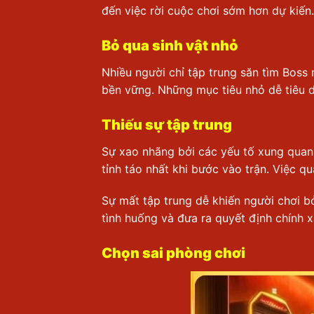
đến việc rời cuộc chơi sớm hơn dự kiến.
Bỏ qua sinh vật nhỏ
Nhiều người chỉ tập trung săn tìm Boss
bền vững. Những mục tiêu nhỏ dễ tiêu di
Thiếu sự tập trung
Sự xao nhãng bởi các yếu tố xung quan
tỉnh táo nhất khi bước vào trận. Việc q
Sự mất tập trung dễ khiến người chơi bỏ
tình huống và đưa ra quyết định chính x
Chọn sai phòng chơi