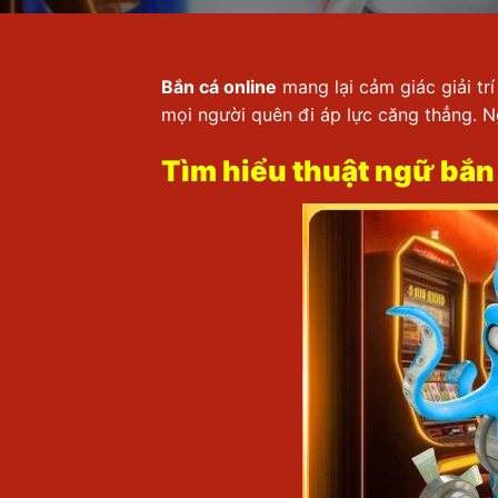
Bắn cá online
mang lại cảm giác giải tr
mọi người quên đi áp lực căng thẳng. 
Tìm hiểu thuật ngữ bắn