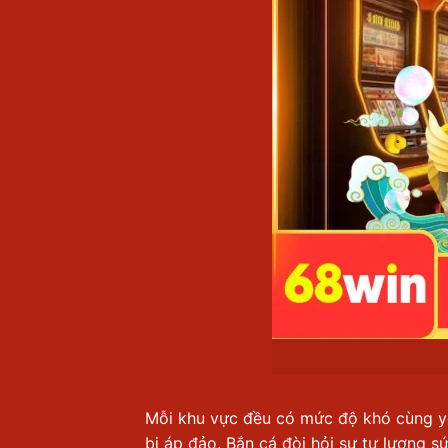
Mỗi khu vực đều có mức độ khó cùng yê
bị áp đảo. Bắn cá đòi hỏi sự tự lượng 