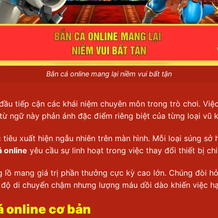
Bắn cá online mang lại niềm vui bất tận
đầu tiếp cận các khái niệm chuyên môn trong trò chơi. Việ
từ ngữ này phản ánh đặc điểm riêng biệt của từng loại vũ k
c tiêu xuất hiện ngẫu nhiên trên màn hình. Mỗi loại súng 
á online
yêu cầu sự linh hoạt trong việc thay đổi thiết bị chi
 lồ mang giá trị phần thưởng cực kỳ cao lớn. Chúng đòi hỏ
 độ di chuyển chậm nhưng lượng máu dồi dào khiến việc hạ
á online cơ bản