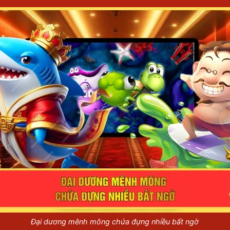
Đại dương mênh mông chứa đựng nhiều bất ngờ